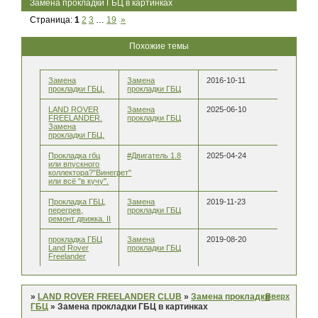
Замена прокладки ГБЦ в картинках
Страница:
1
2
3
…
19
»
Похожие темы
Замена
Замена
2016-10-11
прокладки ГБЦ.
прокладки ГБЦ
LAND ROVER
Замена
2025-06-10
FREELANDER.
прокладки ГБЦ
Замена
прокладки ГБЦ.
Прокладка гбц
#Двигатель 1.8
2025-04-24
или впускного
коллектора?"Винегрет"
или всё "в кучу".
Прокладка ГБЦ,
Замена
2019-11-23
перегрев,
прокладки ГБЦ
ремонт движка. II
прокладка ГБЦ
Замена
2019-08-20
Land Rover
прокладки ГБЦ
Freelander
Вверх
»
LAND ROVER FREELANDER CLUB
»
Замена прокладки
ГБЦ
»
Замена прокладки ГБЦ в картинках