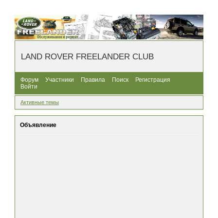
LAND ROVER FREELANDER CLUB
Форум
Участники
Правила
Поиск
Регистрация
Войти
Активные темы
Объявление