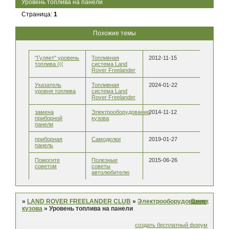
Уровень топлива на панели
Страница:
1
Похожие темы
"Гуляет" уровень
Топливная
2012-11-15
топлива (((
система Land
Rover Freelander
Указатель
Топливная
2024-01-22
уровня топлива
система Land
Rover Freelander
замена
Электрооборудование
2014-11-12
приборной
кузова
панели
приборная
Самоделки
2019-01-27
панель
Помогите
Полезные
2015-06-26
советом
советы
автолюбителю
Вверх
»
LAND ROVER FREELANDER CLUB
»
Электрооборудование
кузова
»
Уровень топлива на панели
создать бесплатный форум