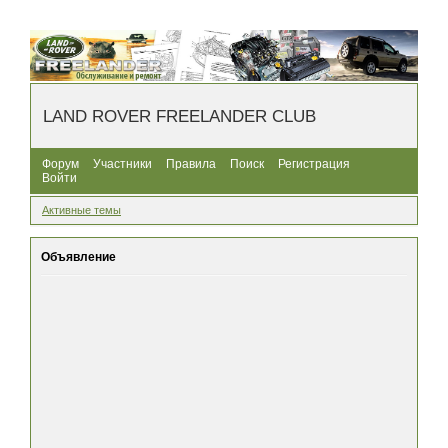
LAND ROVER FREELANDER CLUB
Форум
Участники
Правила
Поиск
Регистрация
Войти
Активные темы
Объявление