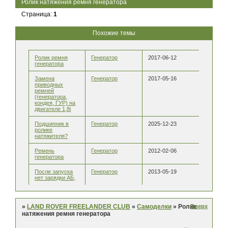
Ролик натяжения ремня генератора
Страница:
1
Похожие темы
Ролик ремня
Генератор
2017-06-12
генератора
Замена
Генератор
2017-05-16
приводных
ремней
(генератора,
кондея, ГУР) на
двигателе 1,8i
Подшипник в
Генератор
2025-12-23
ролике
натяжителя?
Ремень
Генератор
2012-02-06
генератора
После запуска
Генератор
2013-05-19
нет зарядки АБ,
Вверх
»
LAND ROVER FREELANDER CLUB
»
Самоделки
»
Ролик
натяжения ремня генератора