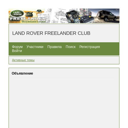
LAND ROVER FREELANDER CLUB
Форум
Участники
Правила
Поиск
Регистрация
Войти
Активные темы
Объявление