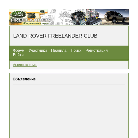
LAND ROVER FREELANDER CLUB
Форум
Участники
Правила
Поиск
Регистрация
Войти
Активные темы
Объявление