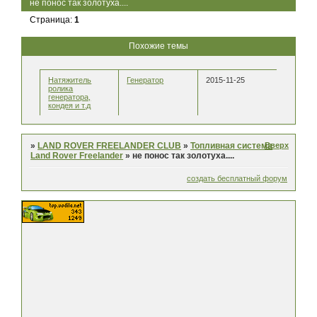
не понос так золотуха....
Страница:
1
Похожие темы
Натяжитель
Генератор
2015-11-25
ролика
генератора,
кондея и т.д
Вверх
»
LAND ROVER FREELANDER CLUB
»
Топливная система
Land Rover Freelander
»
не понос так золотуха....
создать бесплатный форум