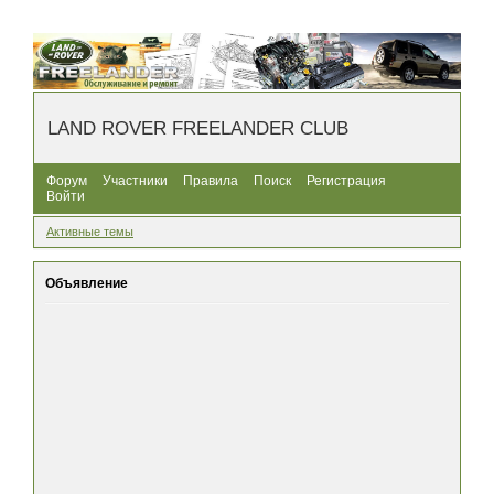
LAND ROVER FREELANDER CLUB
Форум
Участники
Правила
Поиск
Регистрация
Войти
Активные темы
Объявление