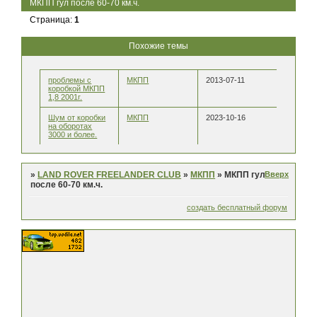
МКПП гул после 60-70 км.ч.
Страница:
1
Похожие темы
проблемы с
МКПП
2013-07-11
коробкой МКПП
1,8 2001г.
Шум от коробки
МКПП
2023-10-16
на оборотах
3000 и более.
Вверх
»
LAND ROVER FREELANDER CLUB
»
МКПП
»
МКПП гул
после 60-70 км.ч.
создать бесплатный форум