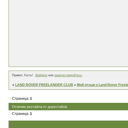
Привет, Гость!
Войдите
или
зарегистрируйтесь
.
»
LAND ROVER FREELANDER CLUB
»
Мой отзыв о Land Rover Freel
Страница:
1
Отличие рестайла от дорестайла
Страница:
1