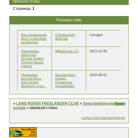
пропали стопы
Страница:
1
Похожие темы
Восстановление
Объявления
Сегодня
фото и картинок
форума
на форуме
Загорелась
#Двигатель 2.5
2013-10-28
лампочка
Servise engine.
Срочно прошу
совета
Промывка
Вискомуфта,
2016-08-01
вискомуфты,
кардан,
или клизма
подвесные
бегемоту стоя...
подшипники
Вверх
»
LAND ROVER FREELANDER CLUB
»
Электрооборудование
кузова
»
пропали стопы
создать бесплатный форум