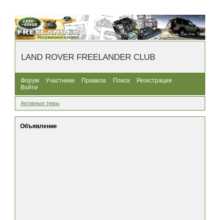
LAND ROVER FREELANDER CLUB
Форум
Участники
Правила
Поиск
Регистрация
Войти
Активные темы
Объявление