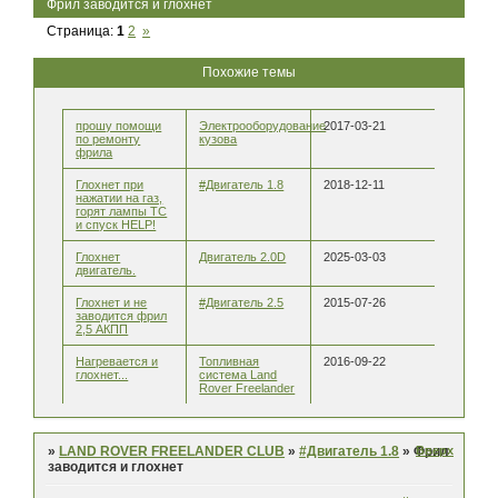
Фрил заводится и глохнет
Страница:
1
2
»
Похожие темы
прошу помощи
Электрооборудование
2017-03-21
по ремонту
кузова
фрила
Глохнет при
#Двигатель 1.8
2018-12-11
нажатии на газ,
горят лампы ТС
и спуск HELP!
Глохнет
Двигатель 2.0D
2025-03-03
двигатель.
Глохнет и не
#Двигатель 2.5
2015-07-26
заводится фрил
2,5 АКПП
Нагревается и
Топливная
2016-09-22
глохнет...
система Land
Rover Freelander
Вверх
»
LAND ROVER FREELANDER CLUB
»
#Двигатель 1.8
»
Фрил
заводится и глохнет