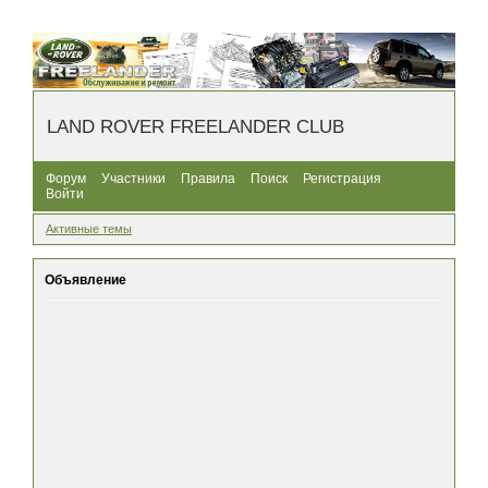
LAND ROVER FREELANDER CLUB
Форум
Участники
Правила
Поиск
Регистрация
Войти
Активные темы
Объявление