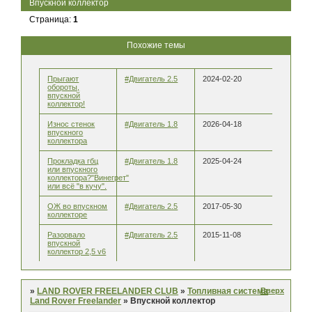
Впускной коллектор
Страница:
1
Похожие темы
Прыгают
#Двигатель 2.5
2024-02-20
обороты,
впускной
коллектор!
Износ стенок
#Двигатель 1.8
2026-04-18
впускного
коллектора
Прокладка гбц
#Двигатель 1.8
2025-04-24
или впускного
коллектора?"Винегрет"
или всё "в кучу".
ОЖ во впускном
#Двигатель 2.5
2017-05-30
коллекторе
Разорвало
#Двигатель 2.5
2015-11-08
впускной
коллектор 2,5 v6
Вверх
»
LAND ROVER FREELANDER CLUB
»
Топливная система
Land Rover Freelander
»
Впускной коллектор