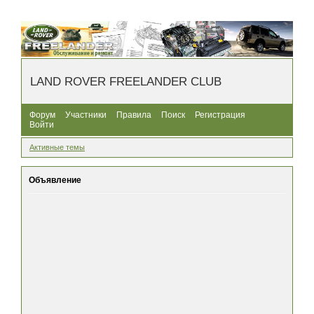
LAND ROVER FREELANDER CLUB
Форум
Участники
Правила
Поиск
Регистрация
Войти
Активные темы
Объявление