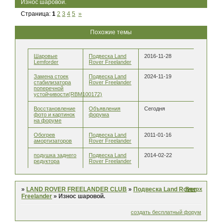
Износ шаровой.
Страница:
1
2
3
4
5
»
Похожие темы
Шаровые
Подвеска Land
2016-11-28
Lemforder
Rover Freelander
Замена стоек
Подвеска Land
2024-11-19
стабилизатора
Rover Freelander
поперечной
устойчивости(RBМ100172)
Восстановление
Объявления
Сегодня
фото и картинок
форума
на форуме
Обогрев
Подвеска Land
2011-01-16
амортизаторов
Rover Freelander
подушка заднего
Подвеска Land
2014-02-22
редуктора
Rover Freelander
Вверх
»
LAND ROVER FREELANDER CLUB
»
Подвеска Land Rover
Freelander
»
Износ шаровой.
создать бесплатный форум