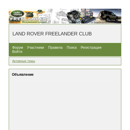
LAND ROVER FREELANDER CLUB
Форум
Участники
Правила
Поиск
Регистрация
Войти
Активные темы
Объявление