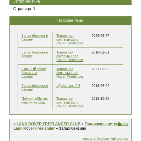
Запах бензина
Страница:
1
Похожие темы
Запах бензина в
Топливная
2026-05-27
салоне
система Land
Rover Freelander
Запах бензина в
Топливная
2016-02-01
салоне
система Land
Rover Freelander
Сильный запах
Топливная
2023-05-02
бензина в
система Land
салоне
Rover Freelander
Запах бензина в
#Двигатель 2.5
2018-06-04
салоне
Помогите!Вытек
Топливная
2012-10-28
бензин на ходу
система Land
Rover Freelander
Вверх
»
LAND ROVER FREELANDER CLUB
»
Топливная система
Land Rover Freelander
»
Запах бензина
создать бесплатный форум