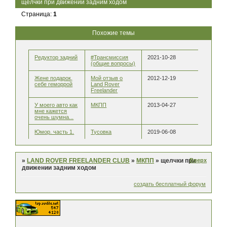
щелчки при движении задним ходом
Страница:
1
Похожие темы
Редуктор задний
#Трансмиссия
2021-10-28
(общие вопросы)
Жене подарок,
Мой отзыв о
2012-12-19
себе геморрой
Land Rover
Freelander
У моего авто как
МКПП
2013-04-27
мне кажется
очень шумна...
Юмор. часть 1.
Тусовка
2019-06-08
Вверх
»
LAND ROVER FREELANDER CLUB
»
МКПП
»
щелчки при
движении задним ходом
создать бесплатный форум