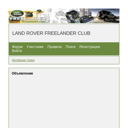
LAND ROVER FREELANDER CLUB
Форум
Участники
Правила
Поиск
Регистрация
Войти
Активные темы
Объявление