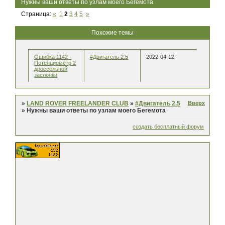
Нужны ваши ответы по узлам моего Бегемота
Страница:
«
1
2
3
4
5
»
Похожие темы
Ошибка 1142 -
#Двигатель 2.5
2022-04-12
Потенциометр 2
дроссельной
заслонки
Вверх
»
LAND ROVER FREELANDER CLUB
»
#Двигатель 2.5
»
Нужны ваши ответы по узлам моего Бегемота
создать бесплатный форум