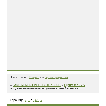
Привет, Гость!
Войдите
или
зарегистрируйтесь
.
»
LAND ROVER FREELANDER CLUB
»
#Двигатель 2.5
»
Нужны ваши ответы по узлам моего Бегемота
Страница:
«
1
2
3
4
5
»