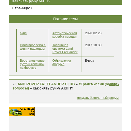
Как снять ручку АКПП?
Страница:
1
Похожие темы
акпп
Автоматическая
2020-02-23
коробка передач
Фрил проблема с
Топливная
2017-10-30
акпп и расходом
система Land
Rover Freelander
Восстановление
Объявления
Вчера
фото и картинок
форума
на форуме
Вверх
»
LAND ROVER FREELANDER CLUB
»
#Трансмиссия (общие
вопросы)
»
Как снять ручку АКПП?
создать бесплатный форум