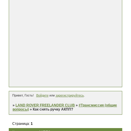
Привет, Гость!
Войдите
или
зарегистрируйтесь
.
»
LAND ROVER FREELANDER CLUB
»
#Трансмиссия (общие
вопросы)
»
Как снять ручку АКПП?
Страница:
1