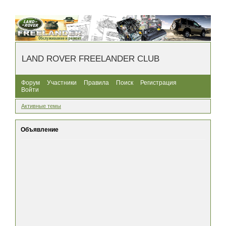
LAND ROVER FREELANDER CLUB
Форум
Участники
Правила
Поиск
Регистрация
Войти
Активные темы
Объявление