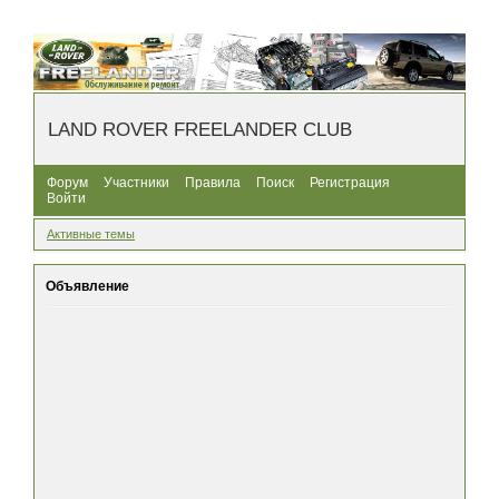
LAND ROVER FREELANDER CLUB
Форум
Участники
Правила
Поиск
Регистрация
Войти
Активные темы
Объявление