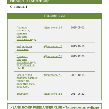
Вибрация на холостом ходе
Страница:
1
Похожие темы
Пропала
#Двигатель 2.5
2025-05-01
мощность,
плавают
обороты
холостого хода.
вибрация на
#Двигатель 1.8
2013-10-16
холостых
Плавают
#Двигатель 2.5
2019-12-30
обороты
холостого хода,
подозрения на
ДМРВ
Машину при
#Двигатель 2.5
2021-10-15
плавном разгоне
трясёт. На
холостых есть
вибрации.
Вибрация.
#Двигатель 2.5
2017-06-22
Вверх
»
LAND ROVER FREELANDER CLUB
»
Топливная система