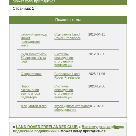
Может кому пригодиться
Страница:
1
Похожие темы
рабочий цилиндр
Сцепление Land
2016-04-15
может
Rover Freelander
пригодиться
кому
Куда может уйти
Системы
2012-05-09
30 литров о/ж за
охлаждения,
год?
отопления и
вентиляции
О сцеплении.
Сцепление Land
2025-11-06
Rover Freelander
Порог
Системы
2023-12-08
вкключения
охлаждения,
вентилятора
отопления и
радиатора
вентиляции
Люк, мотор люка
Кузов.Дополнительное
2017-02-15
оборудование
Вверх
»
LAND ROVER FREELANDER CLUB
»
Вискомуфта, кардан,
подвесные подшипники
»
Может кому пригодиться