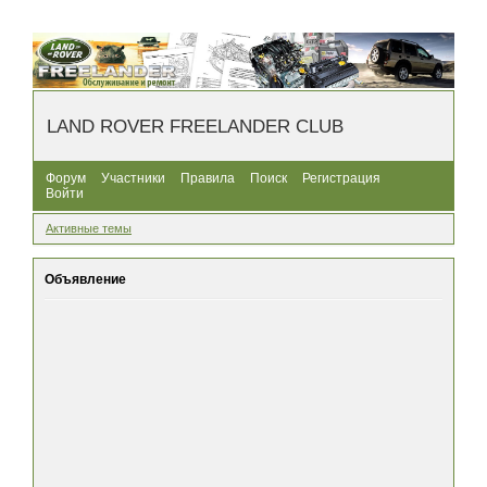
LAND ROVER FREELANDER CLUB
Форум
Участники
Правила
Поиск
Регистрация
Войти
Активные темы
Объявление