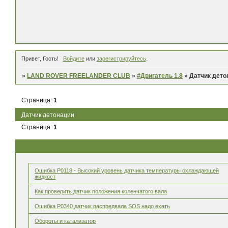
Привет, Гость!
Войдите
или
зарегистрируйтесь
.
»
LAND ROVER FREELANDER CLUB
»
#Двигатель 1.8
»
Датчик дето
Страница:
1
Датчик детонации
Страница:
1
Ошибка P0118 - Высокий уровень датчика температуры охлаждающей
жидкост
Как проверить датчик положения коленчатого вала
Ошибка P0340 датчик распредвала SOS надо ехать
Обороты и катализатор