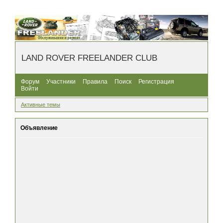
LAND ROVER FREELANDER CLUB
Форум
Участники
Правила
Поиск
Регистрация
Войти
Активные темы
Объявление