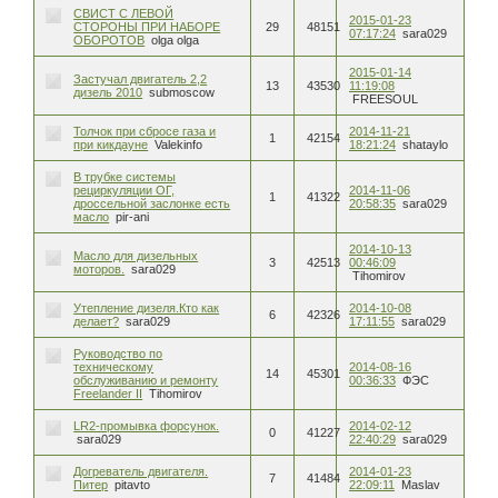
СВИСТ С ЛЕВОЙ
2015-01-23
СТОРОНЫ ПРИ НАБОРЕ
29
48151
07:17:24
sara029
ОБОРОТОВ
olga olga
2015-01-14
Застучал двигатель 2,2
13
43530
11:19:08
дизель 2010
submoscow
FREESOUL
Толчок при сбросе газа и
2014-11-21
1
42154
при кикдауне
Valekinfo
18:21:24
shataylo
В трубке системы
рециркуляции ОГ,
2014-11-06
1
41322
дроссельной заслонке есть
20:58:35
sara029
масло
pir-ani
2014-10-13
Масло для дизельных
3
42513
00:46:09
моторов.
sara029
Tihomirov
Утепление дизеля.Кто как
2014-10-08
6
42326
делает?
sara029
17:11:55
sara029
Руководство по
техническому
2014-08-16
14
45301
обслуживанию и ремонту
00:36:33
ФЭС
Freelander II
Tihomirov
LR2-промывка форсунок.
2014-02-12
0
41227
sara029
22:40:29
sara029
Догреватель двигателя.
2014-01-23
7
41484
Питер
pitavto
22:09:11
Maslav