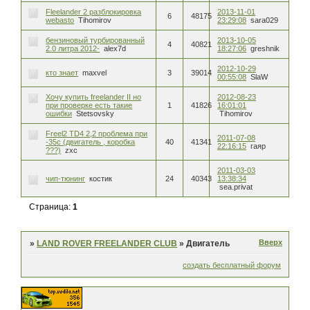
Fleelander 2 разблокировка
2013-11-01
6
48175
webasto
Tihomirov
23:29:08
sara029
бензиновый турбированный
2013-10-05
4
40821
2.0 литра 2012-
alex7d
18:27:06
greshnik
2012-10-29
кто знает
maxvel
3
39014
00:55:08
SlaW
Хочу купить freelander II но
2012-08-23
при проверке есть такие
1
41826
16:01:01
ошибки
Stetsovsky
Tihomirov
Freel2 TD4 2,2 проблема при
2011-07-08
-35с (двигатель , коробка
40
41341
22:16:15
гаяр
???)
zxc
2011-03-03
чип-тюнинг
костик
24
40343
13:38:34
sea.privat
Страница:
1
Вверх
»
LAND ROVER FREELANDER CLUB
»
Двигатель
создать бесплатный форум