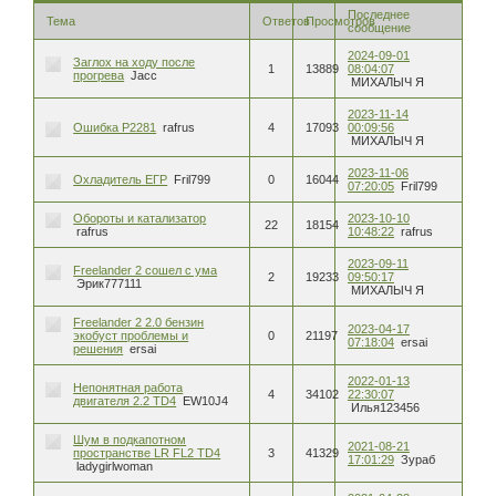
Последнее
Тема
Ответов
Просмотров
сообщение
2024-09-01
Заглох на ходу после
1
13889
08:04:07
прогрева
Jacc
МИХАЛЫЧ Я
2023-11-14
Ошибка P2281
rafrus
4
17093
00:09:56
МИХАЛЫЧ Я
2023-11-06
Охладитель ЕГР
Fril799
0
16044
07:20:05
Fril799
Обороты и катализатор
2023-10-10
22
18154
rafrus
10:48:22
rafrus
2023-09-11
Freelander 2 сошел с ума
2
19233
09:50:17
Эрик777111
МИХАЛЫЧ Я
Freelander 2 2.0 бензин
2023-04-17
экобуст проблемы и
0
21197
07:18:04
ersai
решения
ersai
2022-01-13
Непонятная работа
4
34102
22:30:07
двигателя 2.2 TD4
EW10J4
Илья123456
Шум в подкапотном
2021-08-21
пространстве LR FL2 TD4
3
41329
17:01:29
Зураб
ladygirlwoman