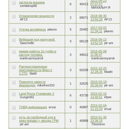
2021-04-23
заглохла машина
6
40413
07:07:57
zemlekop66
МИХАЛЫЧ Я
Ограничение мощности
2018-08-30
2
68071
AF13
13:55:29
AF13
2017-03-02
Утечка антифриза
pitavto
5
26482
21:34:11
pitavto
Вибрация под нагрузкой.
2016-09-13
3
68129
Sawchello
14:52:16
pir-ani
режим работы 2л турбо и
2016-05-08
расход топлива.
3
49912
11:08:37
ivankrasnoyarsk
ivankrasnoyarsk
Распространенные
2015-10-25
неисправности Фрил 2
3
60208
12:28:25
Madin
2.2TD
SlaW
Помогите завести
2015-03-18
1
32625
фрилендер
mikefree333
20:39:44
pir-ani
Land Rover Freelander 2
2015-02-16
6
43730
Gurgen62
14:40:51
Ирек
2015-02-04
ТНВД информация
ersai
0
40887
21:15:33
ersai
есть ли свободный ход в
2015-01-30
лево-вправо у звезды ГРМ
1
40888
23:36:15
pir-ani
Tihomirov