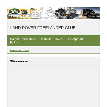
LAND ROVER FREELANDER CLUB
Форум
Участники
Правила
Поиск
Регистрация
Войти
Активные темы
Объявление