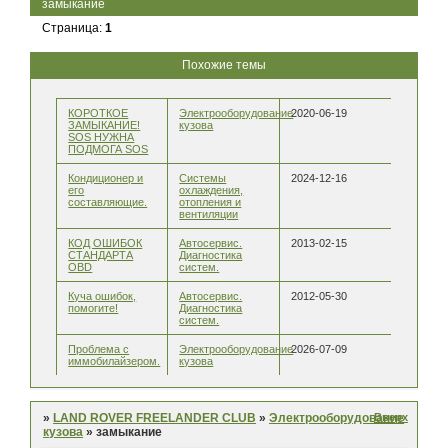
замыкание
Страница:
1
Похожие темы
КОРОТКОЕ
Электрооборудование
2020-06-19
ЗАМЫКАНИЕ!
кузова
SOS НУЖНА
ПОДМОГА SOS
Кондиционер и
Системы
2024-12-16
его
охлаждения,
составляющие.
отопления и
вентиляции
КОД ОШИБОК
Автосервис.
2013-02-15
СТАНДАРТА
Диагностика
OBD
систем.
Куча ошибок,
Автосервис.
2012-05-30
помогите!
Диагностика
систем.
Проблема с
Электрооборудование
2026-07-09
иммобилайзером.
кузова
Вверх
»
LAND ROVER FREELANDER CLUB
»
Электрооборудование
кузова
»
замыкание