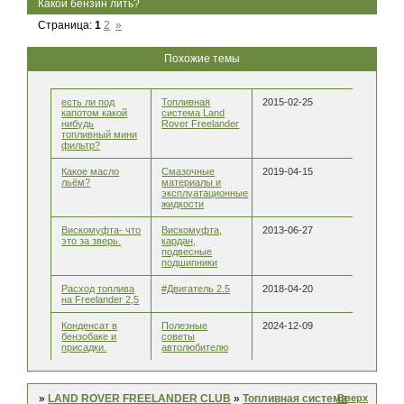
Какой бензин лить?
Страница:
1
2
»
Похожие темы
есть ли под
Топливная
2015-02-25
капотом какой
система Land
нибудь
Rover Freelander
топливный мини
фильтр?
Какое масло
Смазочные
2019-04-15
льём?
материалы и
эксплуатационные
жидкости
Вискомуфта- что
Вискомуфта,
2013-06-27
это за зверь.
кардан,
подвесные
подшипники
Расход топлива
#Двигатель 2.5
2018-04-20
на Freelander 2,5
Конденсат в
Полезные
2024-12-09
бензобаке и
советы
присадки.
автолюбителю
Вверх
»
LAND ROVER FREELANDER CLUB
»
Топливная система