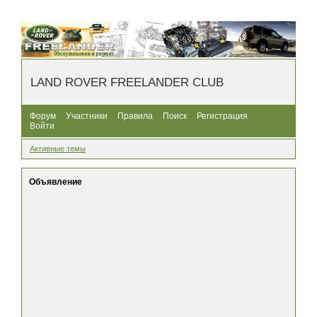
LAND ROVER FREELANDER CLUB
Форум
Участники
Правила
Поиск
Регистрация
Войти
Активные темы
Объявление