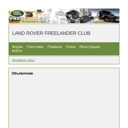
LAND ROVER FREELANDER CLUB
Форум
Участники
Правила
Поиск
Регистрация
Войти
Активные темы
Объявление