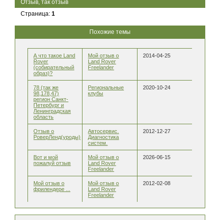
Отзыв, так отзыв
Страница:
1
Похожие темы
А что такое Land
Мой отзыв о
2014-04-25
Rover
Land Rover
(собирательный
Freelander
образ)?
78 (так же
Региональные
2020-10-24
98,178,47)
клубы
регион Санкт-
Петербург и
Ленинградская
область
Отзыв о
Автосервис.
2012-12-27
РоверЛенд(уроды)
Диагностика
систем.
Вот и мой
Мой отзыв о
2026-06-15
пожалуй отзыв
Land Rover
Freelander
Мой отзыв о
Мой отзыв о
2012-02-08
фрилендере ...
Land Rover
Freelander