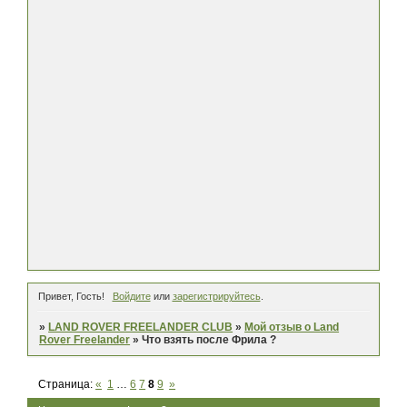
Привет, Гость!
Войдите
или
зарегистрируйтесь
.
»
LAND ROVER FREELANDER CLUB
»
Мой отзыв о Land
Rover Freelander
»
Что взять после Фрила ?
Страница:
«
1
…
6
7
8
9
»