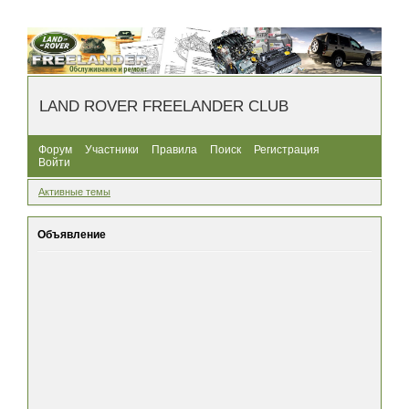
LAND ROVER FREELANDER CLUB
Форум
Участники
Правила
Поиск
Регистрация
Войти
Активные темы
Объявление