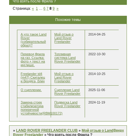
Что взять после Фрила ?
Страница:
«
1
…
6
7
8
9
»
Похожие темы
А что такое Land
Мой отзыв о
2014-04-25
Rover
Land Rover
(собирательный
Freelander
образ)?
Перевод Фрила
Топливная
2022-10-30
на газ. Ссылка:
система Land
фото + текст на
Rover Freelander
инглише.
Freelander td4
Мой отзыв о
2014-10-25
(m47) Скиталец
Land Rover
и бродяга, блин
Freelander
О сцеплении.
Сцепление Land
2025-11-06
Rover Freelander
Замена стоек
Подвеска Land
2024-11-19
стабилизатора
Rover Freelander
поперечной
устойчивости(RBМ100172)
Вверх
»
LAND ROVER FREELANDER CLUB
»
Мой отзыв о Land
Rover Freelander
»
Что взять после Фрила ?