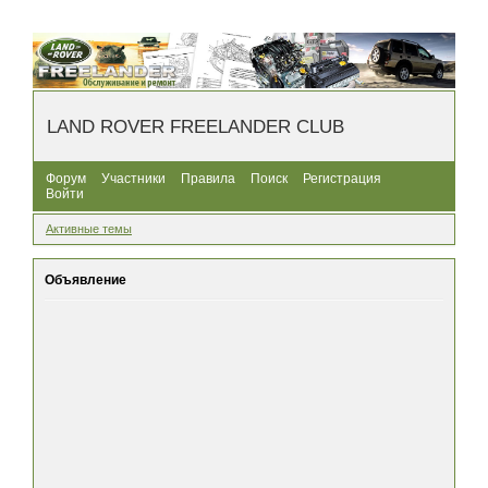
LAND ROVER FREELANDER CLUB
Форум
Участники
Правила
Поиск
Регистрация
Войти
Активные темы
Объявление