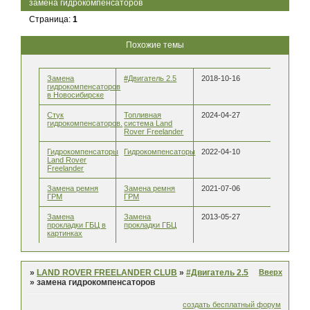
замена гидрокомпенсаторов
Страница:
1
Похожие темы
Замена
#Двигатель 2.5
2018-10-16
гидрокомпенсаторов
в Новосибирске
Стук
Топливная
2024-04-27
гидрокомпенсаторов.
система Land
Rover Freelander
Гидрокомпенсаторы
Гидрокомпенсаторы
2022-04-10
Land Rover
Freelander
Замена ремня
Замена ремня
2021-07-06
ГРМ
ГРМ
Замена
Замена
2013-05-27
прокладки ГБЦ в
прокладки ГБЦ
картинках
Вверх
»
LAND ROVER FREELANDER CLUB
»
#Двигатель 2.5
»
замена гидрокомпенсаторов
создать бесплатный форум