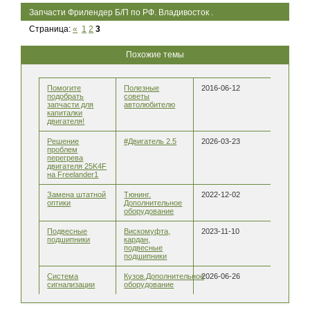
Запчасти Фрилендер Б/П по РФ. Владивосток .
Страница:
«
1
2
3
Похожие темы
Помогите
Полезные
2016-06-12
подобрать
советы
запчасти для
автолюбителю
капиталки
двигателя!
Решение
#Двигатель 2.5
2026-03-23
проблем
перегрева
двигателя 25K4F
на Freelander1
Замена штатной
Тюнинг.
2022-12-02
оптики
Дополнительное
оборудование
Подвесные
Вискомуфта,
2023-11-10
подшипники
кардан,
подвесные
подшипники
Система
Кузов.Дополнительное
2026-06-26
сигнализации
оборудование