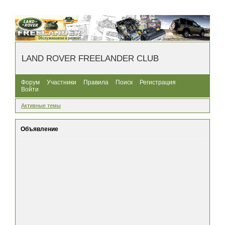
LAND ROVER FREELANDER CLUB
Форум
Участники
Правила
Поиск
Регистрация
Войти
Активные темы
Объявление