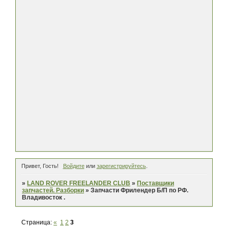
Привет, Гость!
Войдите
или
зарегистрируйтесь
.
»
LAND ROVER FREELANDER CLUB
»
Поставщики
запчастей. Разборки
»
Запчасти Фрилендер Б/П по РФ.
Владивосток .
Страница:
«
1
2
3