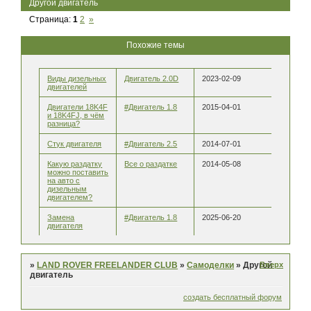
Другой двигатель
Страница:
1
2
»
Похожие темы
Виды дизельных
Двигатель 2.0D
2023-02-09
двигателей
Двигатели 18K4F
#Двигатель 1.8
2015-04-01
и 18K4FJ, в чём
разница?
Стук двигателя
#Двигатель 2.5
2014-07-01
Какую раздатку
Все о раздатке
2014-05-08
можно поставить
на авто с
дизельным
двигателем?
Замена
#Двигатель 1.8
2025-06-20
двигателя
Вверх
»
LAND ROVER FREELANDER CLUB
»
Самоделки
»
Другой
двигатель
создать бесплатный форум