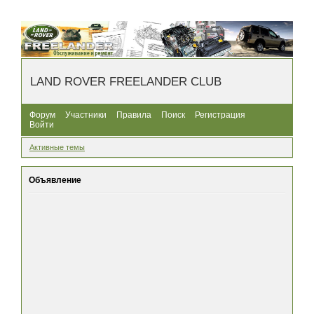
LAND ROVER FREELANDER CLUB
Форум
Участники
Правила
Поиск
Регистрация
Войти
Активные темы
Объявление