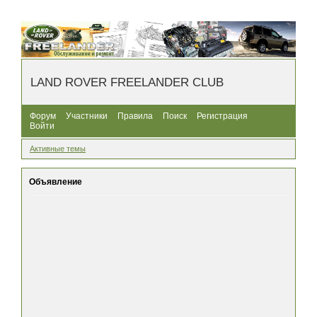
LAND ROVER FREELANDER CLUB
Форум
Участники
Правила
Поиск
Регистрация
Войти
Активные темы
Объявление