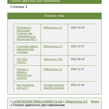
Глохнет двигатель при торможении
Страница:
1
Похожие темы
Проблема с
#Двигатель 2.5
2019-10-29
оборотами
(глохнет при
торможении на
прогретом ДВС)
Странная работа
#Двигатель 1.8
2021-10-17
двигателя при
прогреве
Td4 2001
Двигатель 2.0D
2012-09-29
глохнет.
Глохнет и
#Двигатель 2.5
2020-11-27
неровно
работает на
горячую
Как проверить
Автоматическая
2014-11-04
катушку?
коробка передач
Вверх
»
LAND ROVER FREELANDER CLUB
»
#Двигатель 2.5
»
Глохнет двигатель при торможении