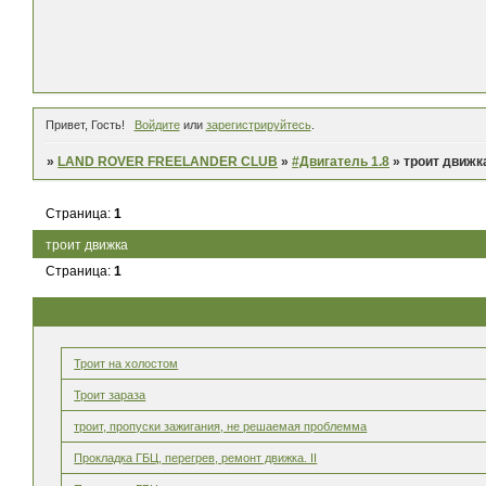
Привет, Гость!
Войдите
или
зарегистрируйтесь
.
»
LAND ROVER FREELANDER CLUB
»
#Двигатель 1.8
»
троит движк
Страница:
1
троит движка
Страница:
1
Троит на холостом
Троит зараза
троит, пропуски зажигания, не решаемая проблемма
Прокладка ГБЦ, перегрев, ремонт движка. II