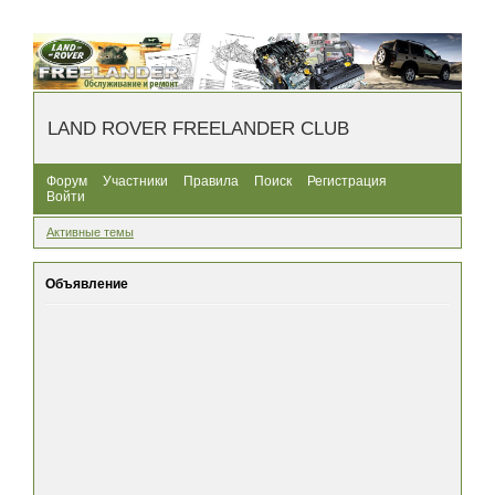
LAND ROVER FREELANDER CLUB
Форум
Участники
Правила
Поиск
Регистрация
Войти
Активные темы
Объявление