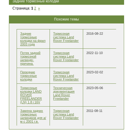
Задние тормозные колодки
Страница:
1
2
»
Похожие темы
Задние
Тормозная
2016-08-22
тормозные
система Land
колодки на фрил
Rover Freelander
2003 года
Потек задний
Тормозная
2022-11-10
тормозной
система Land
цилиндр-
Rover Freelander
причина.
Передние
Тормозная
2023-02-02
тормозные
система Land
колодки
Rover Freelander
Тормозные
Техническая
2023-05-06
колодки LAND
документация
ROVER
Land Rover
FREELANDER
Freelander
(LN) 1.8 i 16V
Замена задних
Тормозная
2011-08-11
тормозных
система Land
цилиндров для а/
Rover Freelander
м с 2001 г.в.