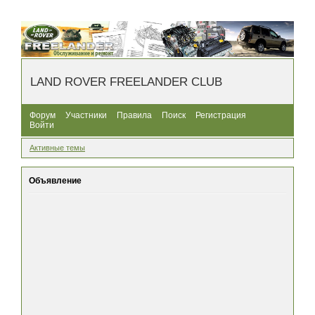
LAND ROVER FREELANDER CLUB
Форум
Участники
Правила
Поиск
Регистрация
Войти
Активные темы
Объявление