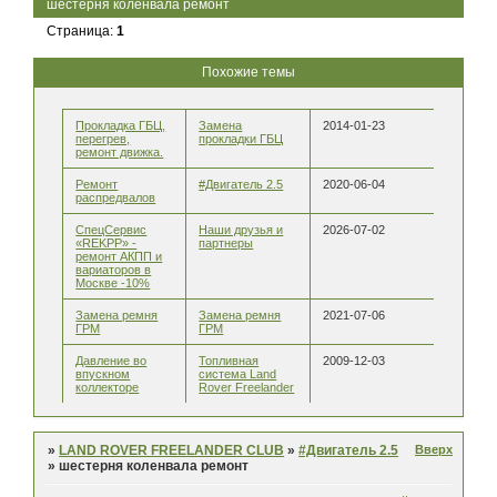
шестерня коленвала ремонт
Страница:
1
Похожие темы
Прокладка ГБЦ,
Замена
2014-01-23
перегрев,
прокладки ГБЦ
ремонт движка.
Ремонт
#Двигатель 2.5
2020-06-04
распредвалов
СпецСервис
Наши друзья и
2026-07-02
«REKPP» -
партнеры
ремонт АКПП и
вариаторов в
Москве -10%
Замена ремня
Замена ремня
2021-07-06
ГРМ
ГРМ
Давление во
Топливная
2009-12-03
впускном
система Land
коллекторе
Rover Freelander
Вверх
»
LAND ROVER FREELANDER CLUB
»
#Двигатель 2.5
»
шестерня коленвала ремонт