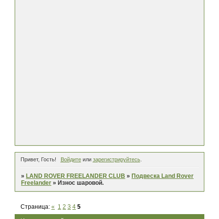
Привет, Гость!
Войдите
или
зарегистрируйтесь
.
»
LAND ROVER FREELANDER CLUB
»
Подвеска Land Rover
Freelander
»
Износ шаровой.
Страница:
«
1
2
3
4
5