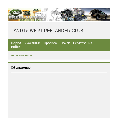
LAND ROVER FREELANDER CLUB
Форум
Участники
Правила
Поиск
Регистрация
Войти
Активные темы
Объявление