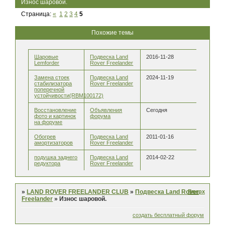
Износ шаровой.
Страница:
«
1
2
3
4
5
Похожие темы
Шаровые
Подвеска Land
2016-11-28
Lemforder
Rover Freelander
Замена стоек
Подвеска Land
2024-11-19
стабилизатора
Rover Freelander
поперечной
устойчивости(RBМ100172)
Восстановление
Объявления
Сегодня
фото и картинок
форума
на форуме
Обогрев
Подвеска Land
2011-01-16
амортизаторов
Rover Freelander
подушка заднего
Подвеска Land
2014-02-22
редуктора
Rover Freelander
Вверх
»
LAND ROVER FREELANDER CLUB
»
Подвеска Land Rover
Freelander
»
Износ шаровой.
создать бесплатный форум