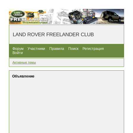
LAND ROVER FREELANDER CLUB
Форум
Участники
Правила
Поиск
Регистрация
Войти
Активные темы
Объявление