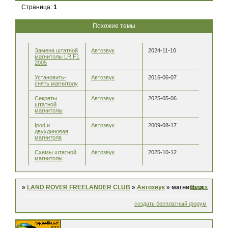
Страница:
1
Похожие темы
Замена штатной
Автозвук
2024-11-10
магнитолы LR F1
2005
Установить-
Автозвук
2016-06-07
снять магнитолу
Секреты
Автозвук
2025-05-06
штатной
магнитолы
Ipod и
Автозвук
2009-08-17
двухдиновая
магнитола
Схемы штатной
Автозвук
2025-10-12
магнитолы
Вверх
»
LAND ROVER FREELANDER CLUB
»
Автозвук
»
магнитола
создать бесплатный форум