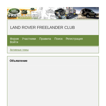
LAND ROVER FREELANDER CLUB
Форум
Участники
Правила
Поиск
Регистрация
Войти
Активные темы
Объявление