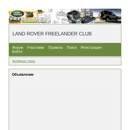
LAND ROVER FREELANDER CLUB
Форум
Участники
Правила
Поиск
Регистрация
Войти
Активные темы
Объявление