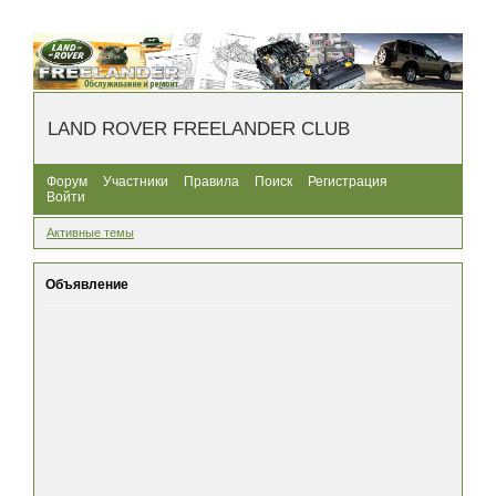
LAND ROVER FREELANDER CLUB
Форум
Участники
Правила
Поиск
Регистрация
Войти
Активные темы
Объявление