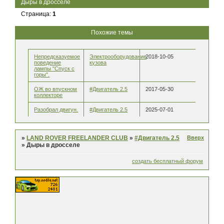
Дыры в дросселе
Страница:
1
Похожие темы
Непредсказуемое
Электрооборудование
2018-10-05
поведение
кузова
лампы "Спуск с
горы".
ОЖ во впускном
#Двигатель 2.5
2017-05-30
коллекторе
Разобрал двигун.
#Двигатель 2.5
2025-07-01
Вверх
»
LAND ROVER FREELANDER CLUB
»
#Двигатель 2.5
»
Дыры в дросселе
создать бесплатный форум