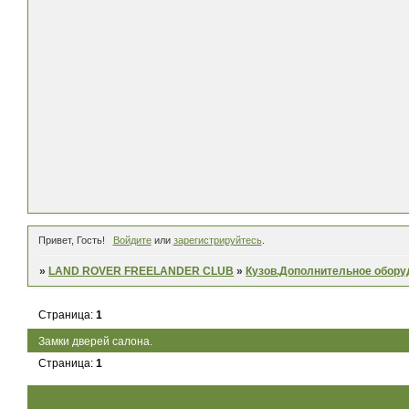
Привет, Гость!
Войдите
или
зарегистрируйтесь
.
»
LAND ROVER FREELANDER CLUB
»
Кузов.Дополнительное обору
Страница:
1
Замки дверей салона.
Страница:
1