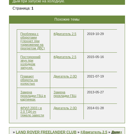
Дым при запуске на холодную.
Страница:
1
Похожие темы
Проблема с
#Двигатель 2.5
2019-10-29
оборотами
(глохнет при
торможении на
прогретом ДВС)
Посторонний
#Двигатель 2.5
2015-05-16
звук при
холодном
запуске.
Плавают
Двигатель 2.0D
2021-07-19
обороты на
холостых
Замена
Замена
2013-05-27
прокладки ГБЦ в
прокладки ГБЦ
картинках
ФРИЛ 2003 г.в
Двигатель 2.0D
2014-01-28
2.0 ТД4 оч
тяжело завести
Вверх
»
LAND ROVER FREELANDER CLUB
»
#Двигатель 2.5
»
Дым