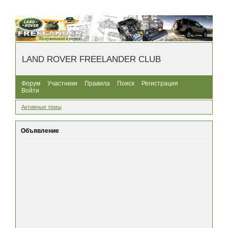
LAND ROVER FREELANDER CLUB
Форум
Участники
Правила
Поиск
Регистрация
Войти
Активные темы
Объявление