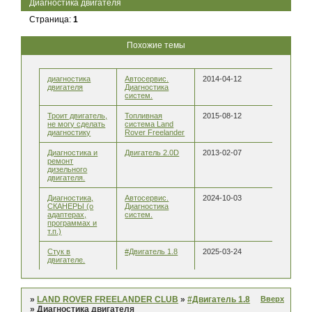
Диагностика двигателя
Страница:
1
Похожие темы
диагностика
Автосервис.
2014-04-12
двигателя
Диагностика
систем.
Троит двигатель,
Топливная
2015-08-12
не могу сделать
система Land
диагностику
Rover Freelander
Диагностика и
Двигатель 2.0D
2013-02-07
ремонт
дизельного
двигателя.
Диагностика,
Автосервис.
2024-10-03
СКАНЕРЫ (о
Диагностика
адаптерах,
систем.
программах и
т.п.)
Стук в
#Двигатель 1.8
2025-03-24
двигателе.
Вверх
»
LAND ROVER FREELANDER CLUB
»
#Двигатель 1.8
»
Диагностика двигателя