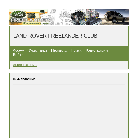
LAND ROVER FREELANDER CLUB
Форум
Участники
Правила
Поиск
Регистрация
Войти
Активные темы
Объявление