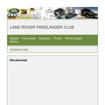
LAND ROVER FREELANDER CLUB
Форум
Участники
Правила
Поиск
Регистрация
Войти
Активные темы
Объявление