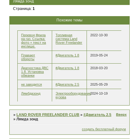
Лямда зонд
Страница:
1
Похожие темы
Перевод Фрила
Топливная
2022-10-30
на газ. Ссылка:
система Land
фото + текст на
Rover Freelander
инглише.
Плавают
#Двигатель 1.8
2019-05-24
обороты
Диагностика ДВС
#Двигатель 1.8
2018-03-20
1.8. Установка
обманки
не заводится
#Двигатель 2.5
2025-05-29
Лямбдазонд
Электрооборудование
2024-10-19
кузова
Вверх
»
LAND ROVER FREELANDER CLUB
»
#Двигатель 2.5
»
Лямда зонд
создать бесплатный форум