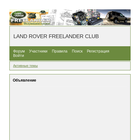
LAND ROVER FREELANDER CLUB
Форум
Участники
Правила
Поиск
Регистрация
Войти
Активные темы
Объявление