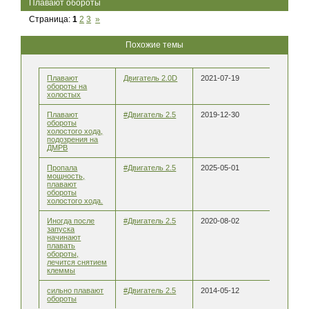
Плавают обороты
Страница:
1
2
3
»
Похожие темы
Плавают
Двигатель 2.0D
2021-07-19
обороты на
холостых
Плавают
#Двигатель 2.5
2019-12-30
обороты
холостого хода,
подозрения на
ДМРВ
Пропала
#Двигатель 2.5
2025-05-01
мощность,
плавают
обороты
холостого хода.
Иногда после
#Двигатель 2.5
2020-08-02
запуска
начинают
плавать
обороты,
лечится снятием
клеммы
сильно плавают
#Двигатель 2.5
2014-05-12
обороты