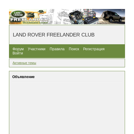
LAND ROVER FREELANDER CLUB
Форум
Участники
Правила
Поиск
Регистрация
Войти
Активные темы
Объявление