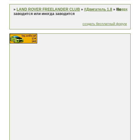
Вверх
»
LAND ROVER FREELANDER CLUB
»
#Двигатель 1.8
»
Не
заводится или иногда заводится
создать бесплатный форум