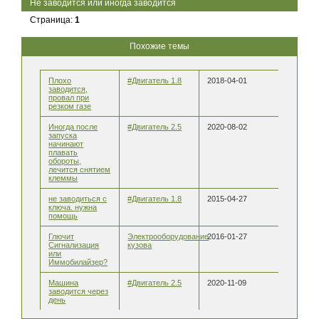
Не заводится или иногда заводится
Страница:
1
Похожие темы
Плохо
#Двигатель 1.8
2018-04-01
заводится,
провал при
резком газе
Иногда после
#Двигатель 2.5
2020-08-02
запуска
начинают
плавать
обороты,
лечится снятием
клеммы
не заводиться с
#Двигатель 1.8
2015-04-27
ключа. нужна
помощь
Глючит
Электрооборудование
2016-01-27
Сигнализация
кузова
или
Иммобилайзер?
Машина
#Двигатель 2.5
2020-11-09
заводится через
день