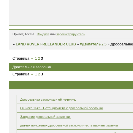
Привет, Гость!
Войдите
или
зарегистрируйтесь
.
»
LAND ROVER FREELANDER CLUB
»
#Двигатель 2.5
»
Дроссельная
Страница:
«
1
2
3
Дроссельная заслонка
Страница:
«
1
2
3
Дроссельная заслонка и её лечение.
Ошибка 1142 - Потенциометр 2 дроссельной заслонки
Заедание дроссельной заслонки.
датчик положения дроссельной заслонки - есть вариант замены