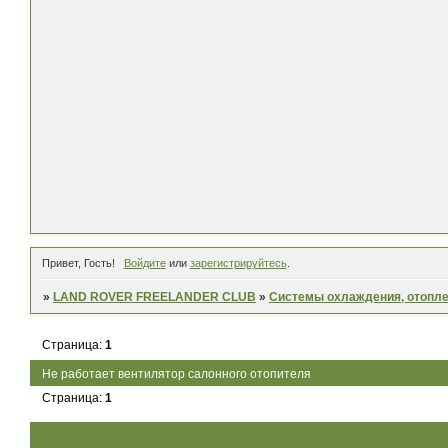
Привет, Гость!
Войдите
или
зарегистрируйтесь
.
»
LAND ROVER FREELANDER CLUB
»
Системы охлаждения, отопле
Страница:
1
Не работает вентилятор салонного отопителя
Страница:
1