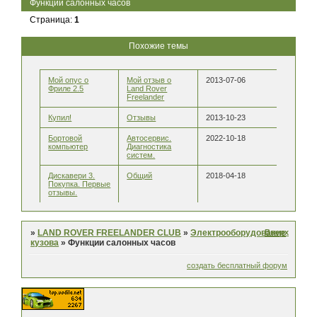
Функции салонных часов
Страница:
1
Похожие темы
Мой опус о
Мой отзыв о
2013-07-06
Фриле 2.5
Land Rover
Freelander
Купил!
Отзывы
2013-10-23
Бортовой
Автосервис.
2022-10-18
компьютер
Диагностика
систем.
Дискавери 3.
Общий
2018-04-18
Покупка. Первые
отзывы.
Вверх
»
LAND ROVER FREELANDER CLUB
»
Электрооборудование
кузова
»
Функции салонных часов
создать бесплатный форум