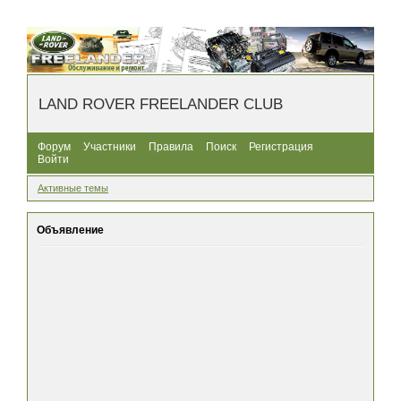
LAND ROVER FREELANDER CLUB
Форум
Участники
Правила
Поиск
Регистрация
Войти
Активные темы
Объявление