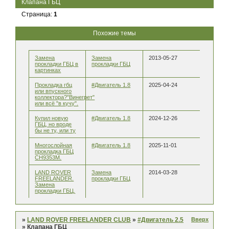
Клапана ГБЦ
Страница:
1
Похожие темы
Замена
Замена
2013-05-27
прокладки ГБЦ в
прокладки ГБЦ
картинках
Прокладка гбц
#Двигатель 1.8
2025-04-24
или впускного
коллектора?"Винегрет"
или всё "в кучу".
Купил новую
#Двигатель 1.8
2024-12-26
ГБЦ, но вроде
бы не ту, или ту
Многослойная
#Двигатель 1.8
2025-11-01
прокладка ГБЦ
CH9353M.
LAND ROVER
Замена
2014-03-28
FREELANDER.
прокладки ГБЦ
Замена
прокладки ГБЦ.
Вверх
»
LAND ROVER FREELANDER CLUB
»
#Двигатель 2.5
»
Клапана ГБЦ