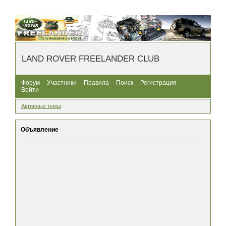
LAND ROVER FREELANDER CLUB
Форум
Участники
Правила
Поиск
Регистрация
Войти
Активные темы
Объявление