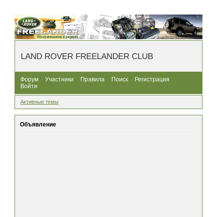
LAND ROVER FREELANDER CLUB
Форум
Участники
Правила
Поиск
Регистрация
Войти
Активные темы
Объявление