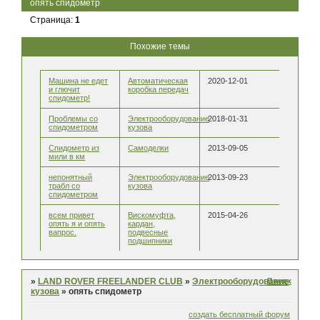
опять спидометр
Страница:
1
Похожие темы
Машина не едет
Автоматическая
2020-12-01
и глючит
коробка передач
спидометр!
Проблемы со
Электрооборудование
2018-01-31
спидометром
кузова
Спидометр из
Самоделки
2013-09-05
мили в км
непонятный
Электрооборудование
2013-09-23
трабл со
кузова
спидометром
всем привет
Вискомуфта,
2015-04-26
опять я и опять
кардан,
вапрос.
подвесные
подшипники
Вверх
»
LAND ROVER FREELANDER CLUB
»
Электрооборудование
кузова
»
опять спидометр
создать бесплатный форум