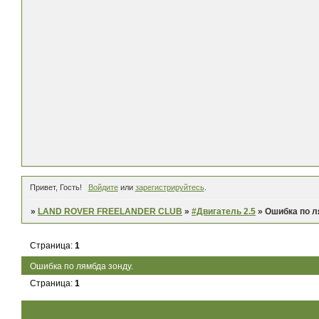
Привет, Гость!
Войдите
или
зарегистрируйтесь
.
»
LAND ROVER FREELANDER CLUB
»
#Двигатель 2.5
»
Ошибка по л
Страница:
1
Ошибка по лямбда зонду.
Страница:
1