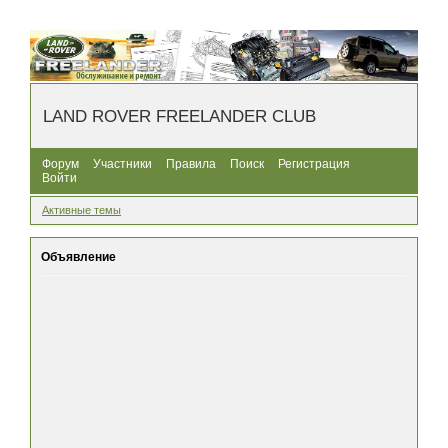
LAND ROVER FREELANDER CLUB
Форум
Участники
Правила
Поиск
Регистрация
Войти
Активные темы
Объявление