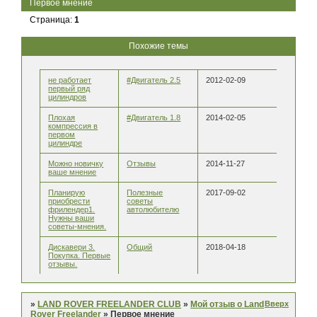
Первое мнение
Страница:
1
Похожие темы
не работает
#Двигатель 2.5
2012-02-09
первый ряд
цилиндров
Плохая
#Двигатель 1.8
2014-02-05
компрессия в
первом
цилиндре
Можно новичку
Отзывы
2014-11-27
ваше мнение
Планирую
Полезные
2017-09-02
приобрести
советы
фрилендер1.
автолюбителю
Нужны ваши
советы-мнения.
Дискавери 3.
Общий
2018-04-18
Покупка. Первые
отзывы.
Вверх
»
LAND ROVER FREELANDER CLUB
»
Мой отзыв о Land
Rover Freelander
»
Первое мнение