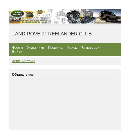
LAND ROVER FREELANDER CLUB
Форум
Участники
Правила
Поиск
Регистрация
Войти
Активные темы
Объявление