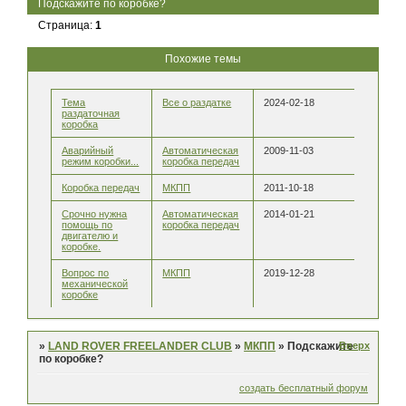
Подскажите по коробке?
Страница:
1
Похожие темы
Тема
Все о раздатке
2024-02-18
раздаточная
коробка
Аварийный
Автоматическая
2009-11-03
режим коробки...
коробка передач
Коробка передач
МКПП
2011-10-18
Срочно нужна
Автоматическая
2014-01-21
помощь по
коробка передач
двигателю и
коробке.
Вопрос по
МКПП
2019-12-28
механической
коробке
Вверх
»
LAND ROVER FREELANDER CLUB
»
МКПП
»
Подскажите
по коробке?
создать бесплатный форум